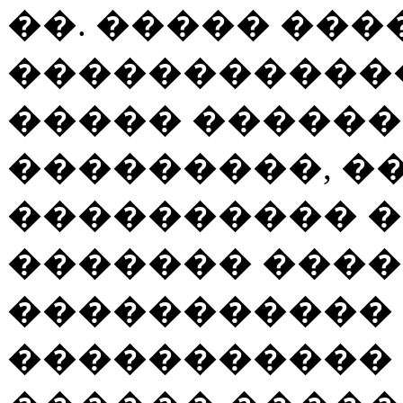
��. ����� ���
�����������
����� �����
���������, �
���������� 
������� ����
����������� 
�����������