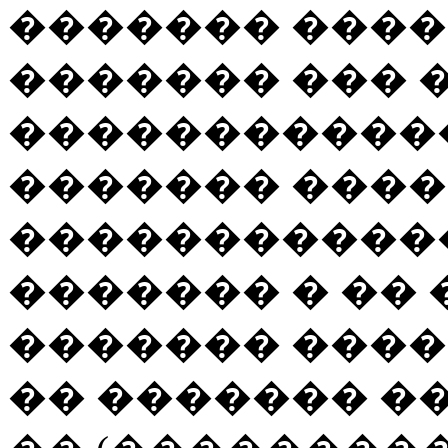
������� ����
������� ��� 
������������
������� �����
������������
������� � �� 
������� ����
�� ������� �