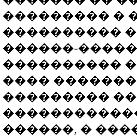
��������� � 
���������� �
������-����
���������� �
���� ������
��������� ��
�����������
������, � ��