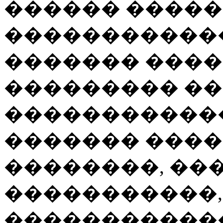
������ �����
�����������
������� ����
��������� ��
������������
������� ���
��������, ��
�����������,
�����������