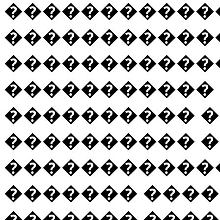
�����������
�����������
������������
�����������
���������� 
���������� �
������������ 
������� ����
������� ����