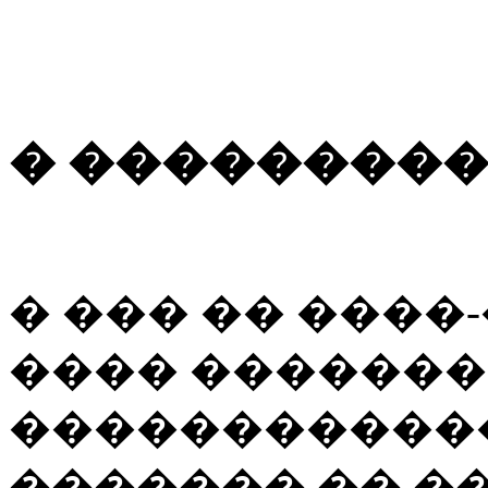
� ���������
� ��� �� ���
���� �������
������������
������� �� �