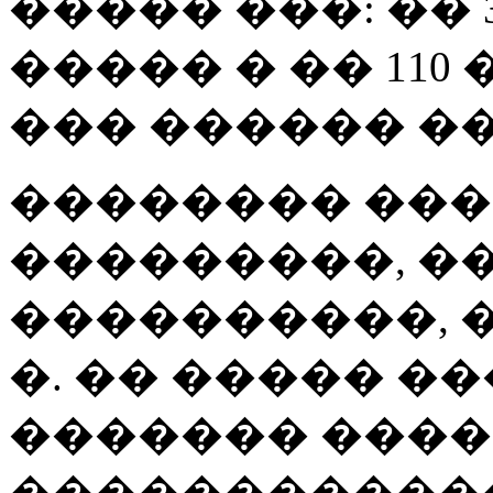
����� ���: �� 
����� � �� 110 
��� ������ �� 1
�������� ��
���������, �
����������, �
�. �� ����� �
������� ���
������������