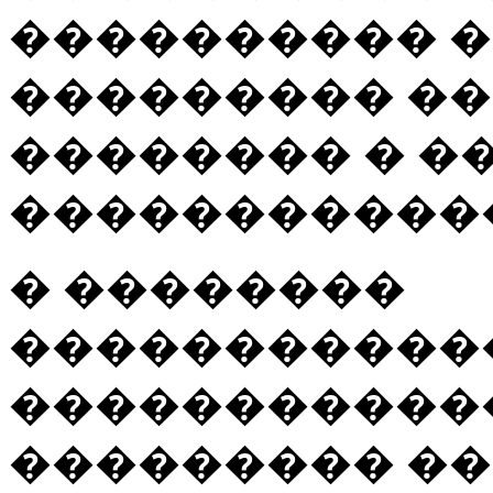
���������� 
��������� ��
�������� � �
������������
� ��������
�����������
�����������
��������� �