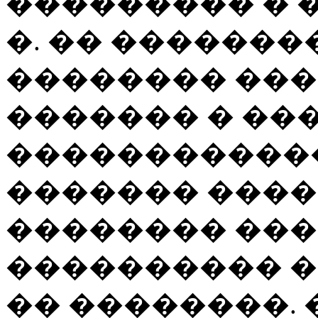
��������� � �
�. �� �������
�������� ��
������� � ��
������������
������� ����
�������� ��
���������� 
�� ��������. 