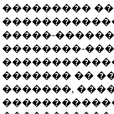
��������� ��
�����������
�����-�����
��������-��
�����������
������� �� ��
�������, ���
�����������