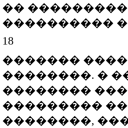
�� ��������
���������� 
18
������� ���
��������. � �
�������� ��
��������� ��
��������, ��