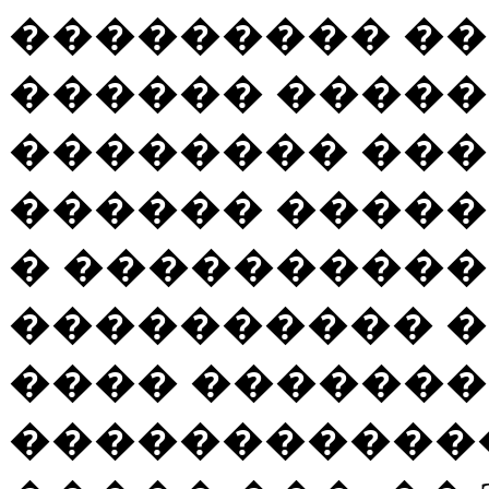
��������� ��
������ �����
�������� ���
������ ����
� ���������
���������� �
���� �������
������������