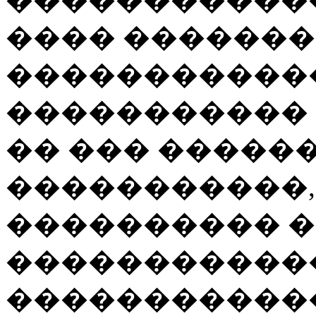
���� ������
�����������
����������� 
�� ��� �������
�����������,
���������� 
�����������
�����������