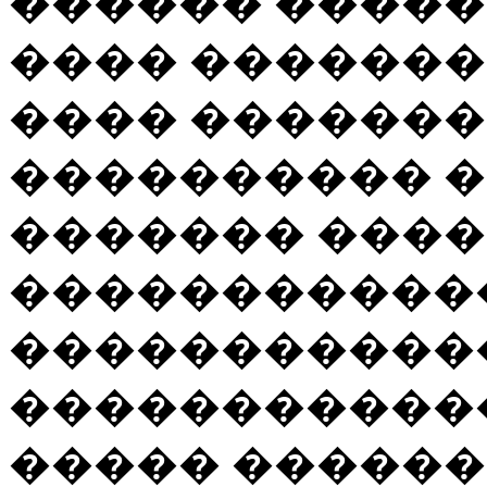
������ ����
���� �������
���� ��������
���������� �
������� ���
������������
�����������
������������
����� ������