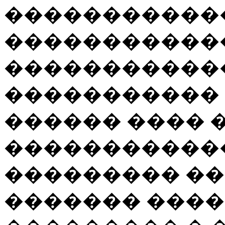
������������
�����������
�����������
�����������
������ ���� 
�����������
��������� ���
������� ���