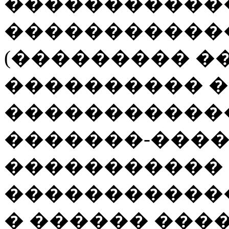
�����������
�����������
(��������� �
���������� ��
������������
�������-���
�����������
�����������
� ������ ���