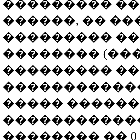
��������� ��
������, �� �
��������� �
�������� (���
��������� ��
������������
����� ������
�����������
�������� �� 0 �