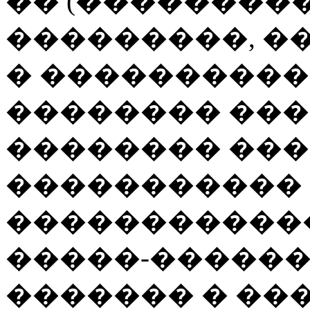
�� (���������
���������, �
� ���������
�������� ����� 
�������� ���
�����������
�����������
�����-������
������� � ��