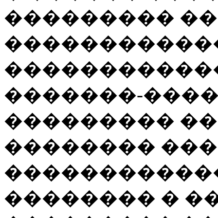
��������� �
������������
������������
�������-���
��������� �
�������� ��
������������
�������� � �