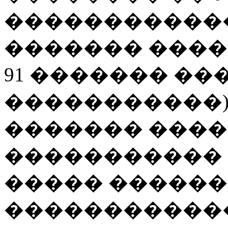
�����������
������� ������
91 ������� ���
�����������)
������� ����
�����������
����� �����
������������