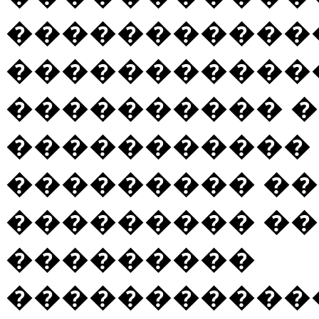
������������
�����������
���������� 
����������� 
��������� ��
��������� ��
���������
�����������