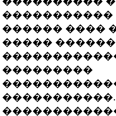
���������� �
�����������
������ ���� 
����� �����
�����������
���������
�����������
�����������.
������������