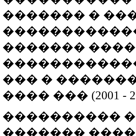
������� � ��
������������
������� ���
�����������
��� � ������
���� ��� (2001 - 
���������� 
������� ���