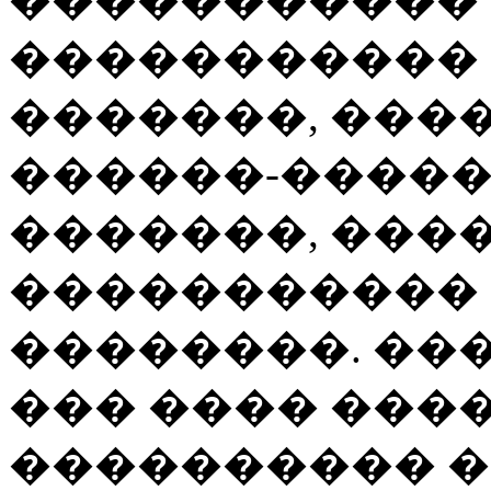
����������� 
�������, ���
������-����
�������, ���
�����������
��������. ��
��� ���� ���
���������� 