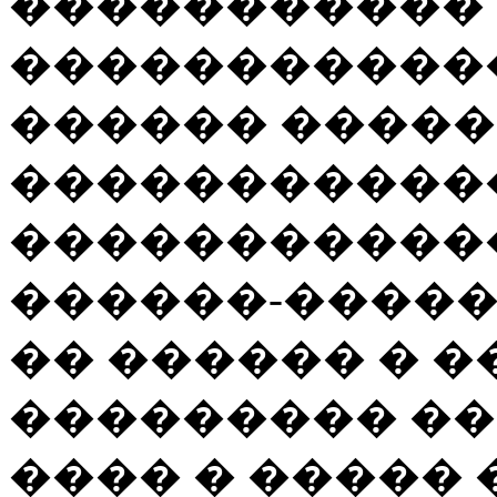
�����������
������������
������ ����
�����������
�����������
������-�����
�� ������ � �
��������� �
���� � ����� ���