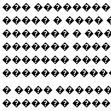
��� ����������
����� � ����
������� � ��
������� �����
������� ���
�����������
� ���� �����
������� ���