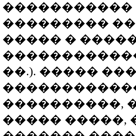
����������� 
��������� �
����� � ����
������������ 
��.). ����� ��
�����������
����������, 
����� �����,
������� ���