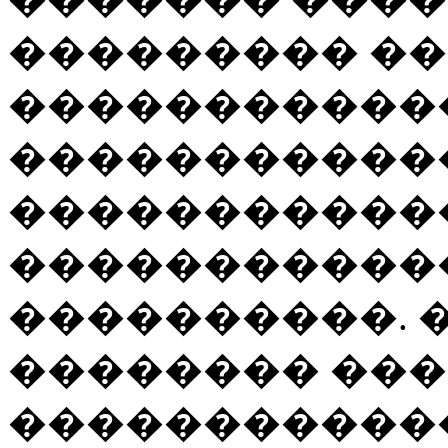
��������� ��
�����������
�����������
�����������
�����������
����������. 
�������� ���
�����������