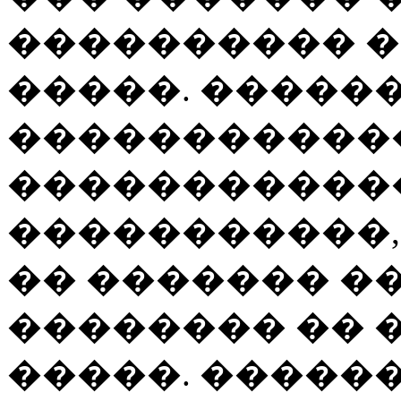
���������� 
�����. �����
������������
�����������
�����������,
�� ������� �
�������� ��
�����. �����