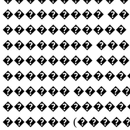
��������� ��
����������� 
�������� ���
�������� ��
�����������
������ ��� �
�����������
������ (�����