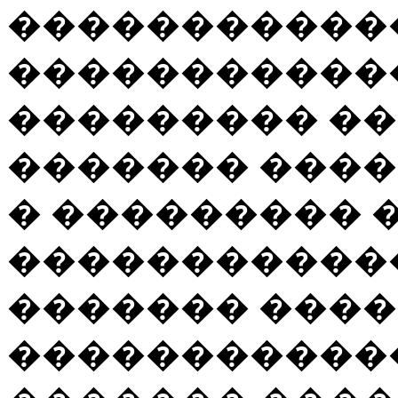
�����������
������������
��������� ��
������� ���
� ��������� 
������������
������� ���
�����������