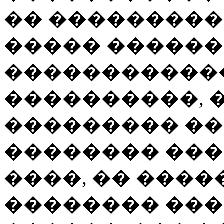
�� ���������
����� ������
�����������
����������, 
��������� ��
�������� ���
����, �� ���
�������� ���