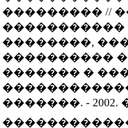
��������� // 
����������� 
��������, ��
���������� 
������� � �
�������������
�������. - 2002. � 2
�����������