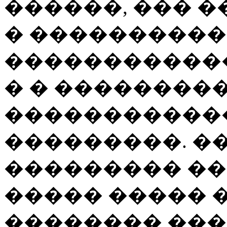
������, ��� �
� ����������
������������
� � ��������
�����������
���������. �
��������� ��
����� ����� 
�������� ���