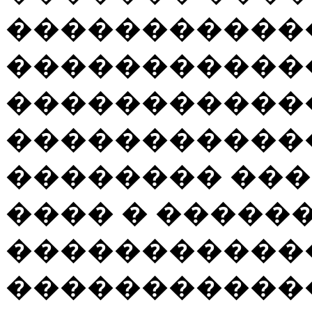
������������
�����������
�����������
�����������
�������� ��
���� � �����
�����������
�����������