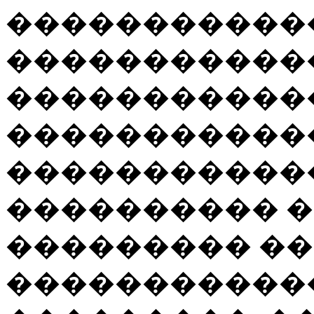
�����������
�����������
�����������
�����������
�����������
���������� �
��������� �
�����������