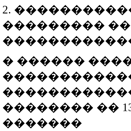
2. ����������
��������� �
�����������
� ������ ���
�����������
������������
�������� �� 13 
�������