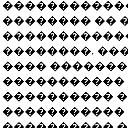
�����������
�������� �� 
�����������
��������. ��
���� ������
�����������
���������� �
�����������
���������� �