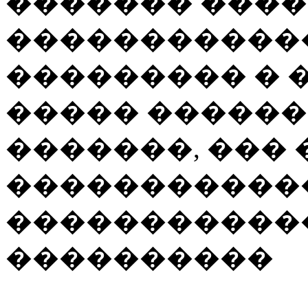
������� ���
�����������
��������� � 
����� �����
�������, ���
�����������
������������
����������