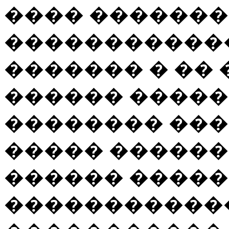
���� ���������
�����������
������� � ��
������ ����
�������� ��
����� ������
������ ����
�����������