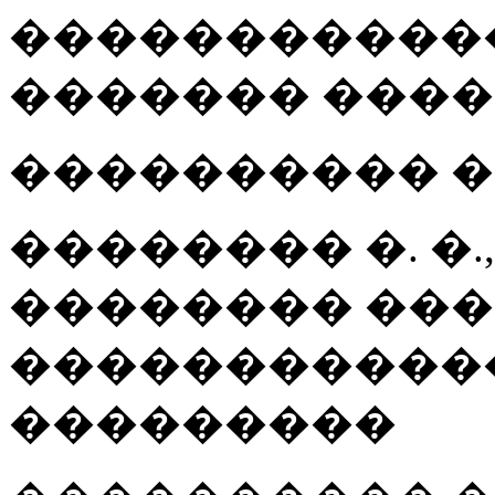
�����������
������� ����
���������� 
�������� �. �.,
�������� ���
�����������
���������