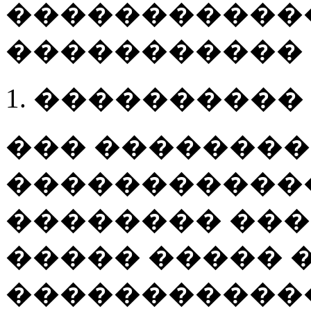
�����������
�����������
1. ����������
��� ��������
������������ 
�������� ��
����� ����� 
�����������