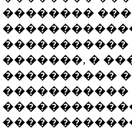
�������� ���
������������
�����������
�������, � �
���������� 
����������� 
�����������
�����������