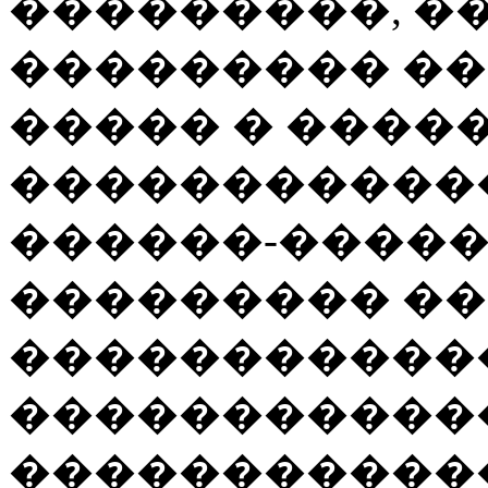
���������, �
��������� �
����� � ����
�����������
������-����
��������� �
�����������
�����������
�����������