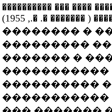
���������� �������� ���
���������� ������������� ����� ( ������� �. �., 1955).
�������� � �
��������� ��
������� � ��
����������� 
���������� �
����������� 
��� ������� 