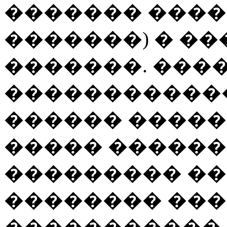
������� ����
�������) � �
�������. ���
�����������
������ �����
����� �����
��������� �
�������� ���
�����������