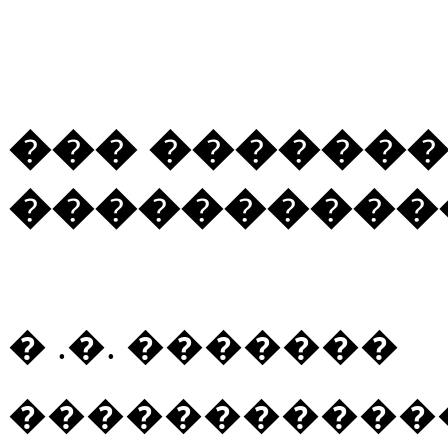
��� �������
����������
� .�. �������
�����������