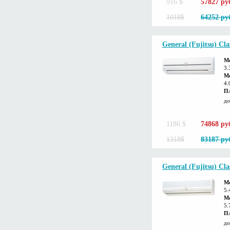
916 $
57827 ру
1018$
64252 ру
General (Fujitsu) Cl
М
3.
Мо
4.
П
до
1186 $
74868 ру
1318$
83187 ру
General (Fujitsu) Cl
М
5.
Мо
5.
П
до