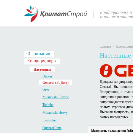
Главная
//
Кондицион
Настенные 
Настенные
Daikin
Продажа кондиционер
General (Fujitsu)
General, Вы станови
Gree
безвредного, а гла
кондиционирования 
Mitsubishi Electric
сопровождается трехл
Toshiba
пользу строгого диз
Высокая мощность, ни
Mitsubishi Heavy
самых популярных.
Electrolux
QuattroClima
Мощность охлаждения [кВт