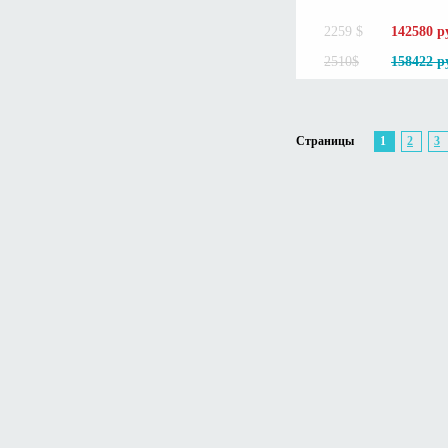
2259 $
142580 р
2510$
158422 р
Страницы
1
2
3