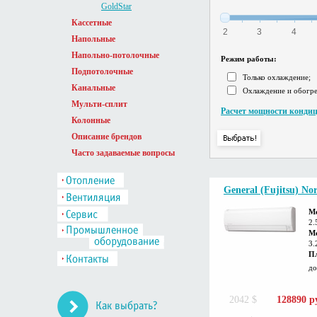
GoldStar
Кассетные
2
3
4
Напольные
Напольно-потолочные
Режим работы:
Подпотолочные
Только охлаждение;
Канальные
Охлаждение и обогре
Мульти-сплит
Расчет мощности кондиц
Колонные
Описание брендов
Часто задаваемые вопросы
General (Fujitsu) N
М
2.
Мо
3.
П
до
2042 $
128890 р