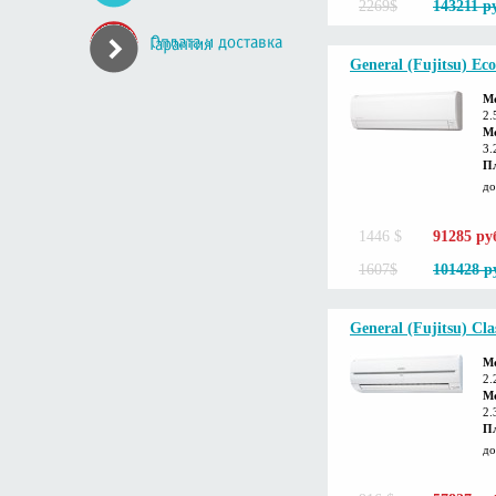
2269$
143211 р
General (Fujitsu) E
М
2.
Мо
3.
П
до
1446 $
91285 ру
1607$
101428 р
General (Fujitsu) Cl
М
2.
Мо
2.
П
до