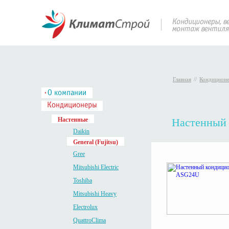
Главная
//
Кондицион
Настенные
Настенный 
Daikin
General (Fujitsu)
Gree
Mitsubishi Electric
Toshiba
Mitsubishi Heavy
Electrolux
QuattroClima