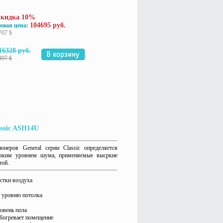
кидка 10%
104695 руб.
овая цена:
707 $
16328 руб.
897 $
assic ASH14U
ионеров General
серии
Classic
определяется
низким уровнем шума, применяемые высркие
той.
стки воздуха
о уровню потолка
ровень пола
обогревает помещение