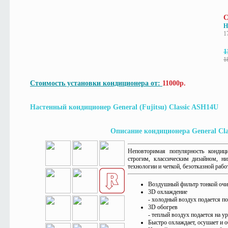
С
Н
1
1
1
Стоимость установки кондиционера от:
11000р.
Настенный кондиционер General (Fujitsu) Classic ASH14U
Описание кондиционера General Cl
Неповторимая популярность
кондиц
строгим, классическим дизайном, 
технологии и четкой, безотказной рабо
Воздушный фильтр тонкой очи
3D охлаждение
- холодный воздух подается п
3D обогрев
- теплый воздух подается на у
Быстро охлаждает, осушает и 