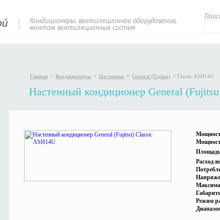
Главная
//
Кондиционеры
//
Настенные
//
General (Fujitsu)
//
Classic ASH14U
Настенный кондиционер General (Fujitsu
Мощност
Мощност
Площадь
Расход в
Потребл
Напряже
Максима
Габарит
Режим р
Диапазон