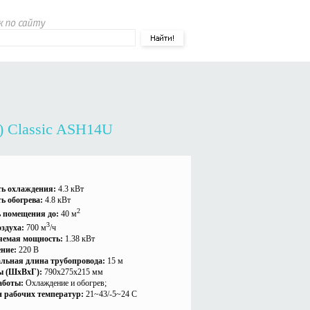
) Classic ASH14U
ь охлаждения:
4.3 кВт
ь обогрева:
4.8 кВт
2
 помещения до:
40 м
3
оздуха:
700 м
/ч
яемая мощность:
1.38 кВт
ние:
220 В
льная длина трубопровода:
15 м
ы (ШxВxГ):
790x275x215 мм
аботы:
Охлаждение и обогрев;
 рабочих температур:
21~43/-5~24 C