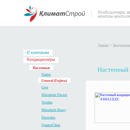
Главная
//
Кондицион
Настенные
Настенный 
Daikin
General (Fujitsu)
Gree
Mitsubishi Electric
Toshiba
Mitsubishi Heavy
Electrolux
QuattroClima